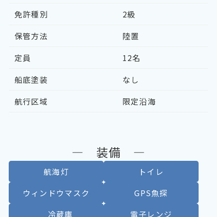
免許種別
2級
保管方法
陸置
定員
12名
船底塗装
なし
航行区域
限定沿海
― 装備 ―
航海灯
トイレ
ウィンドウマスク
GPS魚探
冷蔵庫
電子レンジ