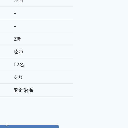
軽油
–
–
2級
陸沖
12名
あり
限定沿海