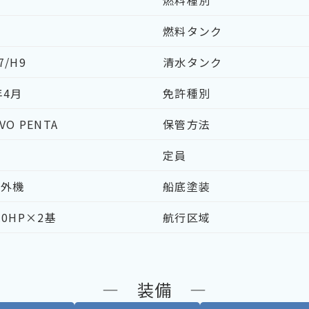
燃料種別
燃料タンク
7/H9
清水タンク
年4月
免許種別
VO PENTA
保管方法
定員
内外機
船底塗装
0.0HP×2基
航行区域
― 装備 ―