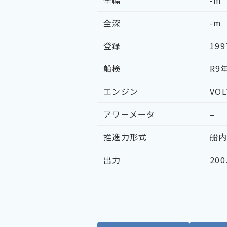
全幅
-m
全深
-m
登録
199
船検
R9
エンジン
VOL
アワーメータ
–
推進力形式
船
出力
20