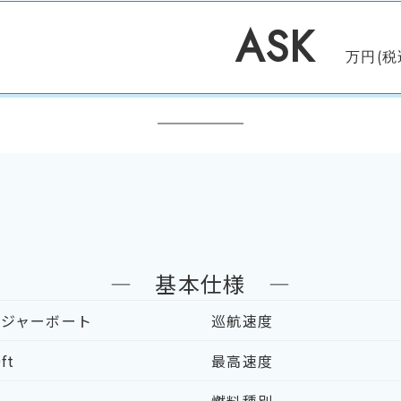
ASK
万円(税
― 基本仕様 ―
レジャーボート
巡航速度
ft
最高速度