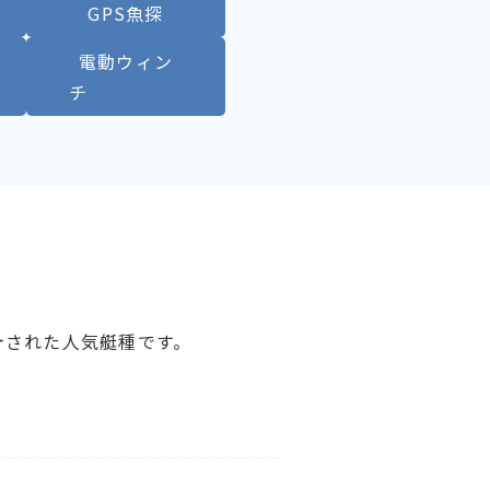
ク
GPS魚探
電動ウィン
チ
計された人気艇種です。