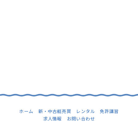
船のご購入や買取、試乗のご相談など
お気軽にお問合せください！
TEL
Contact
マリーン博多
｜
つやざきマリーナ
Instagram
Facebook
ホーム
新・中古艇売買
レンタル
免許講習
求人情報
お問い合わせ
©Marine Hakata Co.,Ltd.