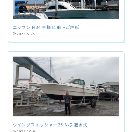
ニッサン N34 M様 回航〜ご納艇
2026.5.25
ウイングフィッシャー26 N様 進水式
2025.10.6