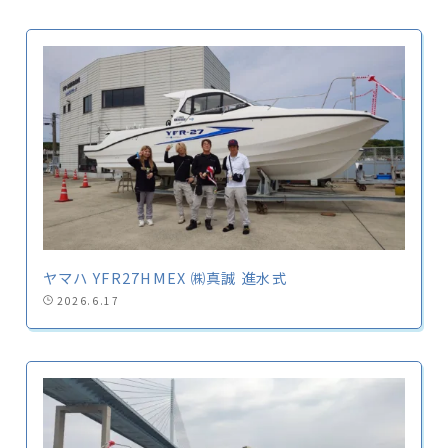
ヤマハ YFR27HMEX ㈱真誠 進水式
2026.6.17