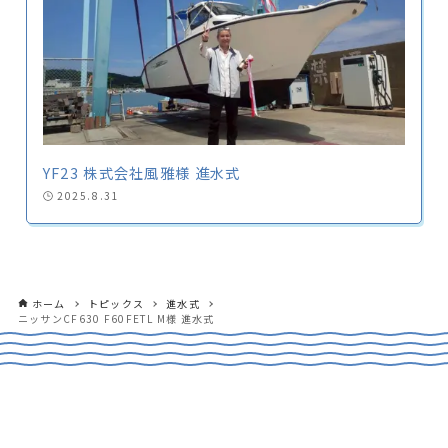
YF23 株式会社風雅様 進水式
2025.8.31
ホーム
トピックス
進水式
ニッサンCF630 F60FETL M様 進水式