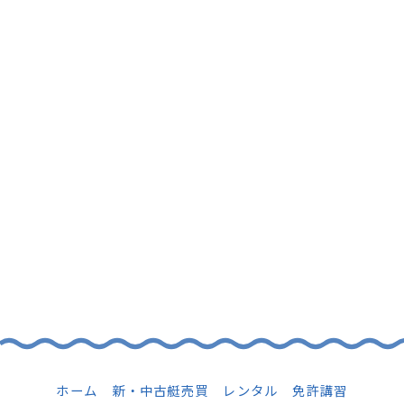
CONTACT
船のご購入や買取、試乗のご相談など
お気軽にお問合せください！
TEL
Contact
マリーン博多
｜
つやざきマリーナ
Instagram
Facebook
ホーム
新・中古艇売買
レンタル
免許講習