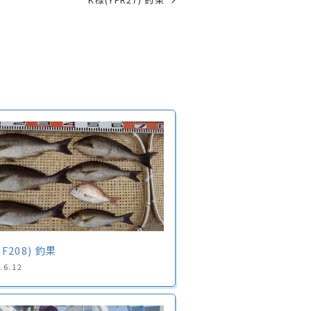
F208) 釣果
.6.12