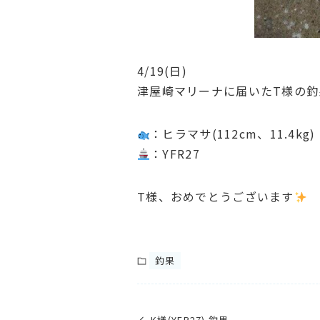
4/19(日)
津屋崎マリーナに届いたT様の釣
：ヒラマサ(112cm、11.4kg)
：YFR27
T様、おめでとうございます
釣果
K様(YFR27) 釣果