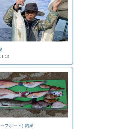
果
.1.19
ホープボート) 釣果