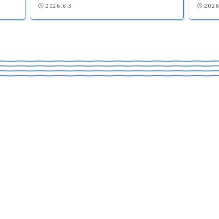
2026.6.3
2026
CONTACT
船のご購入や買取、試乗のご相談など
お気軽にお問合せください！
TEL
Contact