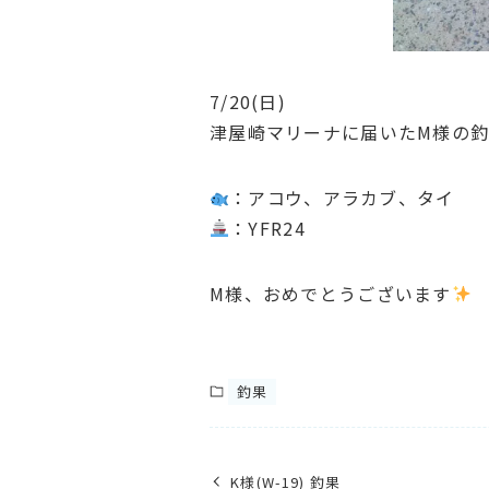
7/20(日)
津屋崎マリーナに届いたM様の
：アコウ、アラカブ、タイ
：YFR24
M様、おめでとうございます
釣果
K様(W-19) 釣果