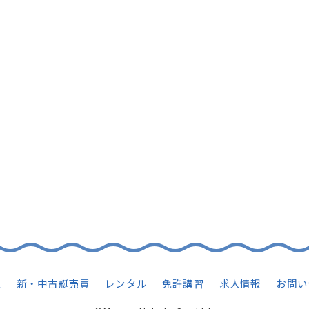
CONTACT
船のご購入や買取、試乗のご相談など
お気軽にお問合せください！
TEL
Contact
マリーン博多
｜
つやざきマリーナ
Instagram
Facebook
ム
新・中古艇売買
レンタル
免許講習
求人情報
お問い